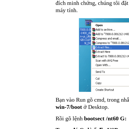
đích minh chứng, chúng tôi đặt
máy tính.
Bạn vào Run gõ cmd, trong nhắ
win-7/boot
ở Desktop.
Rồi gõ lệnh
bootsect /nt60 G: