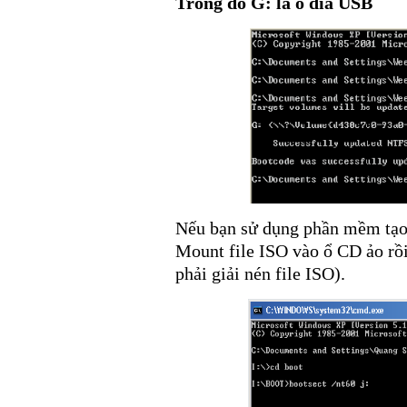
Trong đó G: là ổ đĩa USB
Nếu bạn sử dụng phần mềm tạo C
Mount file ISO vào ổ CD ảo rồ
phải giải nén file ISO).