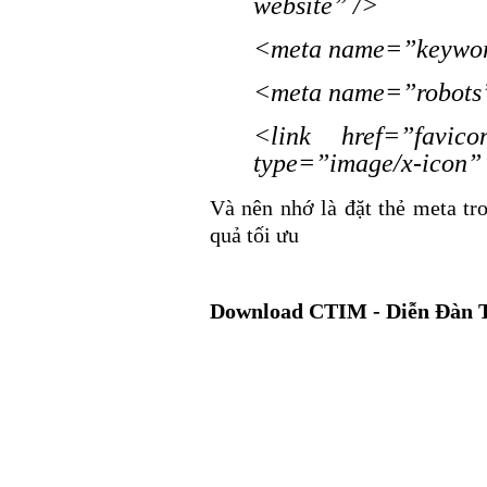
website” />
<meta name=”keyword
<meta name=”robots”
<link href=”favico
type=”image/x-icon”
Và nên nhớ là đặt thẻ meta t
quả tối ưu
Download CTIM - Diễn Đàn 