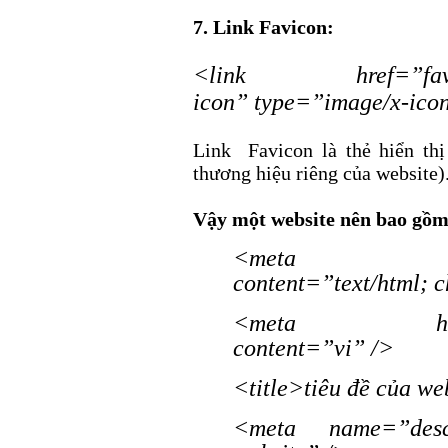
7. Link Favicon:
<link href=”favi
icon” type=”image/x-ico
Link Favicon là thẻ hiển thị 
thương hiệu riêng của website)
Vậy một website nên bao gồm
<meta http-e
content=”text/html; c
<meta http-equ
content=”vi” />
<title>tiêu đề của we
<meta name=”desc