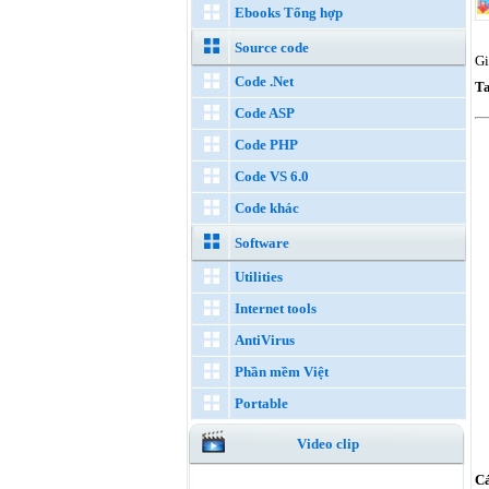
Ebooks Tổng hợp
Source code
Gi
Code .Net
T
Code ASP
Code PHP
Code VS 6.0
Code khác
Software
Utilities
Internet tools
AntiVirus
Phần mềm Việt
Portable
Video clip
Cá