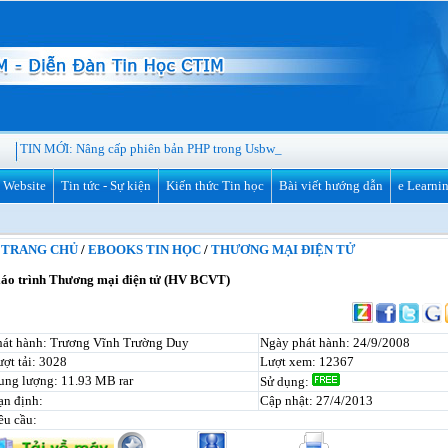
TIN MỚI:
Nâng cấp phiên bản PHP trong Usbwebserver 8_
ế Website
Tin tức - Sự kiện
Kiến thức Tin học
Bài viết hướng dẫn
e Learni
TRANG CHỦ
/
EBOOKS TIN HỌC
/
THƯƠNG MẠI ĐIỆN TỬ
áo trình Thương mại điện tử (HV BCVT)
hát hành: Trương Vĩnh Trường Duy
Ngày phát hành: 24/9/2008
ợt tải: 3028
Lượt xem: 12367
ung lượng: 11.93 MB rar
Sử dụng:
ạn định:
Cập nhật: 27/4/2013
êu cầu: