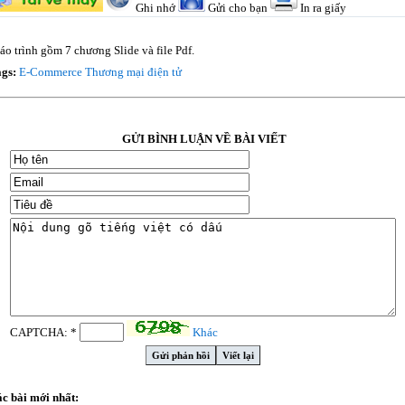
Ghi nhớ
Gửi cho bạn
In ra giấy
áo trình gồm 7 chương Slide và file Pdf.
ags:
E-Commerce
Thương mại điện tử
GỬI BÌNH LUẬN VỀ BÀI VIẾT
CAPTCHA: *
Khác
c bài mới nhất: