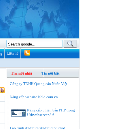
ng
Liên hệ
Tin mới nhất
Tin nổi bật
Công ty TNHH Quảng cáo Nước Việt
Nâng cấp website Nelo.com.vn
Nâng cấp phiên bản PHP trong
Usbwebserver 8.6
Lập trình Android (Android Studio)