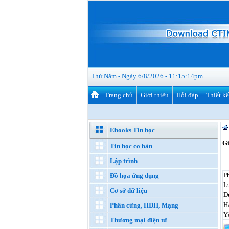
Thứ Năm - Ngày 6/8/2026 - 11:15:15pm
Trang chủ
Giới thiệu
Hỏi đáp
Thiết k
Ebooks Tin học
Gi
Tin học cơ bản
Lập trình
P
Đồ họa ứng dụng
Lư
Cơ sở dữ liệu
D
H
Phần cứng, HĐH, Mạng
Y
Thương mại điện tử