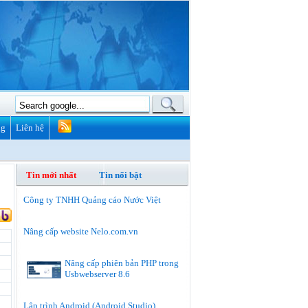
ng
Liên hệ
Tin mới nhất
Tin nổi bật
Công ty TNHH Quảng cáo Nước Việt
Nâng cấp website Nelo.com.vn
Nâng cấp phiên bản PHP trong
Usbwebserver 8.6
Lập trình Android (Android Studio)