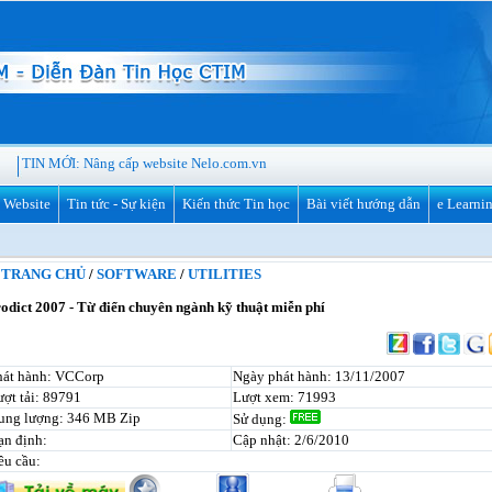
TIN MỚI:
Nâng cấp website Nelo.com.vn
ế Website
Tin tức - Sự kiện
Kiến thức Tin học
Bài viết hướng dẫn
e Learni
TRANG CHỦ
/
SOFTWARE
/
UTILITIES
odict 2007 - Từ điển chuyên ngành kỹ thuật miễn phí
hát hành: VCCorp
Ngày phát hành: 13/11/2007
ợt tải: 89791
Lượt xem: 71993
ung lượng: 346 MB Zip
Sử dụng:
ạn định:
Cập nhật: 2/6/2010
êu cầu: