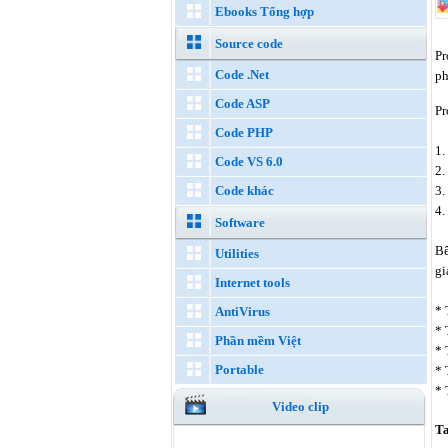
Ebooks Tổng hợp
Source code
Pr
Code .Net
ph
Code ASP
Pr
Code PHP
1.
Code VS 6.0
2.
Code khác
3.
4.
Software
Bê
Utilities
gi
Internet tools
* 
AntiVirus
* 
Phần mềm Việt
* 
Portable
* 
* 
Video clip
T