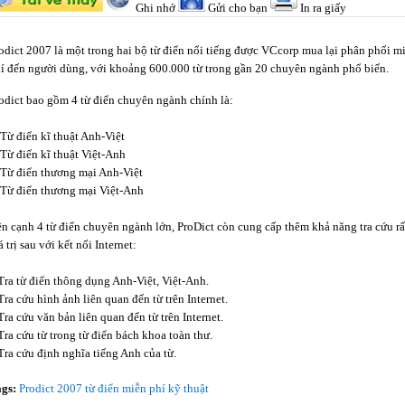
Ghi nhớ
Gửi cho bạn
In ra giấy
odict 2007 là một trong hai bộ từ điển nổi tiếng được VCcorp mua lại phân phối m
í đến người dùng, với khoảng 600.000 từ trong gần 20 chuyên ngành phổ biến.
odict bao gồm 4 từ điển chuyên ngành chính là:
 Từ điển kĩ thuật Anh-Việt
 Từ điển kĩ thuật Việt-Anh
 Từ điển thương mại Anh-Việt
 Từ điển thương mại Việt-Anh
n cạnh 4 từ điển chuyên ngành lớn, ProDict còn cung cấp thêm khả năng tra cứu rấ
á trị sau với kết nối Internet:
Tra từ điển thông dụng Anh-Việt, Việt-Anh.
Tra cứu hình ảnh liên quan đến từ trên Internet.
Tra cứu văn bản liên quan đến từ trên Internet.
Tra cứu từ trong từ điển bách khoa toàn thư.
Tra cứu định nghĩa tiếng Anh của từ.
ags:
Prodict 2007
từ điển miễn phí
kỹ thuật