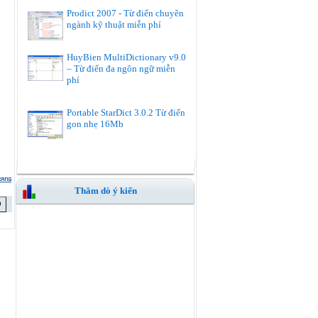
Prodict 2007 - Từ điển chuyên
ngành kỹ thuật miễn phí
HuyBien MultiDictionary v9.0
– Từ điển đa ngôn ngữ miễn
phí
Portable StarDict 3.0.2 Từ điển
gon nhẹ 16Mb
Thăm dò ý kiến