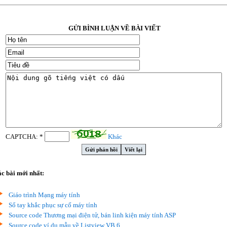
GỬI BÌNH LUẬN VỀ BÀI VIẾT
CAPTCHA: *
Khác
c bài mới nhất:
Giáo trình Mạng máy tính
Sổ tay khắc phục sự cố máy tính
Source code Thương mại điện tử, bán linh kiện máy tính ASP
Source code ví dụ mẫu về Listview VB 6