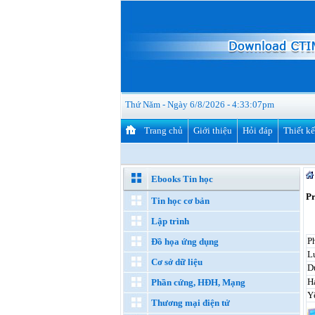
Thứ Năm - Ngày 6/8/2026 - 4:33:08pm
Trang chủ
Giới thiệu
Hỏi đáp
Thiết k
Ebooks Tin học
Pr
Tin học cơ bản
Lập trình
P
Đồ họa ứng dụng
Lư
Cơ sở dữ liệu
D
H
Phần cứng, HĐH, Mạng
Y
Thương mại điện tử