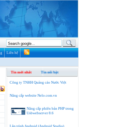
ng
Liên hệ
Tin mới nhất
Tin nổi bật
Công ty TNHH Quảng cáo Nước Việt
Nâng cấp website Nelo.com.vn
Nâng cấp phiên bản PHP trong
Usbwebserver 8.6
Lập trình Android (Android Studio)