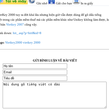
Ghi nhớ
Gửi cho bạn
In ra giấy
etKey 2000 tuy ra đời khá lâu nhưng hiện giờ vẫn được dùng để gõ dấu tiếng
ệt trong các phần mềm thuế mà các phần mềm khác như Unikey không làm được, k
 bản
Vietkey 2007
cũng vậy.
nk down:
hit_.asp?p=hitf&id=8
ags:
Vietkey2000
vietkey 2000
GỬI BÌNH LUẬN VỀ BÀI VIẾT