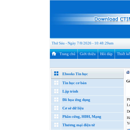
Thứ Sáu - Ngày 7/8/2026 - 10:48:30am
Trang chủ
Giới thiệu
Hỏi đáp
Thiết k
Ebooks Tin học
Gõ
Tin học cơ bản
Lập trình
P
Đồ họa ứng dụng
Lư
Cơ sở dữ liệu
D
Phần cứng, HĐH, Mạng
H
Y
Thương mại điện tử