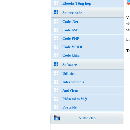
Ebooks Tổng hợp
Source code
Vi
Code .Net
vi
cả
Code ASP
Code PHP
Li
Code VS 6.0
T
Code khác
Software
Utilities
Internet tools
AntiVirus
Phần mềm Việt
Portable
Video clip