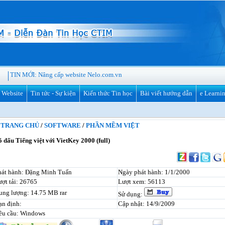
TIN MỚI:
Nâng cấp website Nelo.com.vn
ế Website
Tin tức - Sự kiện
Kiến thức Tin học
Bài viết hướng dẫn
e Learni
TRANG CHỦ
/
SOFTWARE
/
PHẦN MỀM VIỆT
 dấu Tiếng việt với VietKey 2000 (full)
hát hành: Đặng Minh Tuấn
Ngày phát hành: 1/1/2000
ợt tải: 26765
Lượt xem: 56113
ung lượng: 14.75 MB rar
Sử dụng:
ạn định:
Cập nhật: 14/9/2009
êu cầu: Windows