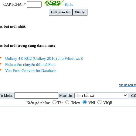
CAPTCHA: *
Khác
c bài mới nhất:
c bài mới trong cùng danh mục:
Unikey 4.0 RC2 (Unikey 2010) cho Windows 8
Phần mềm chuyển đổi mã Font
Viet-Font Convert for Database
Từ khóa:
Mục tin:
Kiểu gõ phím:
Tắt
Telex
VNI
VIQR