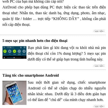
web PC của bạn mà không cần cáp nối?
AirDroid cho phép bạn dùng PC thực hiện các thao tác trên điện
thoại như: Nhắn tin, thao tác danh bạ, ứng dụng, photo, âm nhạc,
quản lý file / folder … trực tiếp “KHÔNG DÂY” , không cần phải
nối cáp điện thoại.
5 mẹo sạc pin nhanh hơn cho điện thoại
Bạn phải làm gì khi đang vội ra khỏi nhà mà pin
điện thoại chỉ còn 1% dung lượng? 5 mẹo sạc pin
dưới đây có thể sẽ giúp bạn trong tình huống này.
Tăng tốc cho smartphone Android
Sau một thời gian sử dụng, chiếc smartphone
Android có thể sẽ chậm chạp do nhiều nguyên
nhân khác nhau. Dưới đây là 3 điều đơn giản bạn
có thể làm để "chú dế" của mình chạy nhanh hơn.