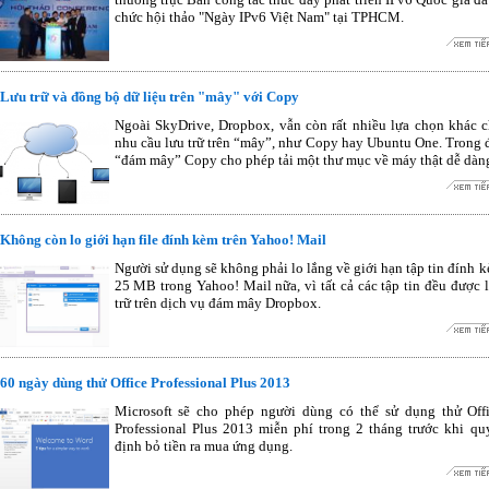
chức hội thảo "Ngày IPv6 Việt Nam" tại TPHCM.
Lưu trữ và đồng bộ dữ liệu trên "mây" với Copy
Ngoài SkyDrive, Dropbox, vẫn còn rất nhiều lựa chọn khác 
nhu cầu lưu trữ trên “mây”, như Copy hay Ubuntu One. Trong 
“đám mây” Copy cho phép tải một thư mục về máy thật dễ dàn
Không còn lo giới hạn file đính kèm trên Yahoo! Mail
Người sử dụng sẽ không phải lo lắng về giới hạn tập tin đính 
25 MB trong Yahoo! Mail nữa, vì tất cả các tập tin đều được 
trữ trên dịch vụ đám mây Dropbox.
60 ngày dùng thử Office Professional Plus 2013
Microsoft sẽ cho phép người dùng có thể sử dụng thử Off
Professional Plus 2013 miễn phí trong 2 tháng trước khi qu
định bỏ tiền ra mua ứng dụng.