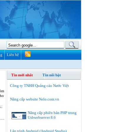
ng
Liên hệ
Tin mới nhất
Tin nổi bật
Công ty TNHH Quảng cáo Nước Việt
Hôm
cho
Nâng cấp website Nelo.com.vn
Nâng cấp phiên bản PHP trong
Usbwebserver 8.6
Lập trình Android (Android Studio)