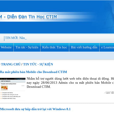
TIN MỚI:
Nâng cấp phiên _
ế Website
Tin tức - Sự kiện
Kiến thức Tin học
Bài viết hướng dẫn
e Learni
TRANG CHỦ
/
TIN TỨC - SỰ KIỆN
Ra mắt phiên bản Mobile cho Download CTIM
Nhằm hỗ trợ người dùng lướt web trên điện thoại di động. 
nay ngày 28/06/2013 Admin cho ra mắt phiên bản Mobile 
Download CTIM.
Microsoft đưa sự hấp dẫn trở lại với Windows 8.1