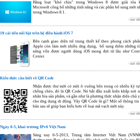
Hàng loạt "khó chịu" trong Windows 8 được giải tỏa 
Microsoft công bố những tính năng và các phần bổ sung mới n
trong Windows 8.1.
10 cải tiến nổi bật trên hệ điều hành iOS 7
Bên cạnh giao diện trẻ trung thiết kế theo phong cách phẳ
Apple còn làm mới nhiều ứng dụng, bổ sung thêm những t
năng vốn được người dùng iOS mong đợi từ lâu như Cont
Center.
Kiến thức cần biết về QR Code
Nhận được thư mời có một ô vuông bên trong có nhiều ký tự
chồng chéo, đó là QR Code. Nó bắt đầu xuất hiện khắp nơi 
nhãn bìa sản phẩm, và gần như là phương thức nhận diện chủ 
cho ứng dụng di động. Vậy QR Code là gì? Một số thông tin
bản sau sẽ giúp bạn hiểu hơn về loại mã vạch mới này.
Ngày 6-5, khai trương IPv6 Việt Nam
Sáng nay 6-5-2013, Trung tâm Internet Việt Nam (VNNI
thường trực Ban công tác thúc đẩy phát triển IPv6 Quốc gia đã