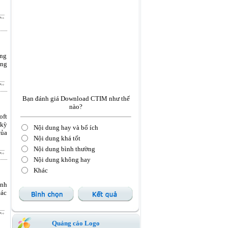
ông
àng
Bạn đánh giá Download CTIM như thế
nào?
oft
 kỳ
Nội dung hay và bổ ích
của
Nội dung khá tốt
Nội dung bình thường
Nội dung không hay
Khác
anh
các
Quảng cáo Logo