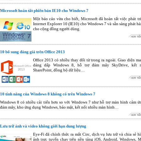
Microsoft hoàn tất phiên bản IE10 cho Windows 7
Một báo cáo vừa cho biết, Microsoft đã hoàn tất việc phát tr
Internet Explorer 10 (IE10) cho Windows 7 và sẵn sàng phát h
cho cộng đồng người dùng.
10 bổ sung đáng giá trên Office 2013
Office 2013 có nhiều thay đổi từ trong ra ngoài. Giao diện m
dáng dấp Windows 8, hỗ trợ đám mây SkyDrive, kết n
SharePoint, đồng bộ dữ liệu…
10 tính năng của Windows 8 không có trên Windows 7
Windows 8 có nhiều cải tiến hơn so với Windows 7 như hỗ trợ màn hình cảm ứ
đám mây, kho ứng dụng Windows, bảo mật, kết nối nhiều màn hình…
Lưu trữ ảnh và video không giới hạn dung lượng
Eye-Fi đã chính thức ra mắt Circ, dịch vụ lưu trữ và chia sẻ h
ảnh trực tuyến chạy trên nền tảng iOS, Android, Windows, 