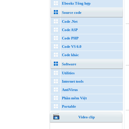
Ebooks Tổng hợp
Source code
Code .Net
Code ASP
Code PHP
Code VS 6.0
Code khác
Software
Utilities
Internet tools
AntiVirus
Phần mềm Việt
Portable
Video clip