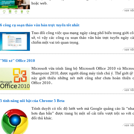
hoặc web.
6 công cụ soạn thảo văn bản trực tuyến tốt nhất
Trao đổi công việc qua mạng ngày càng phổ biến trong giới c
sở, vì vậy các công cụ soạn thảo văn bản trực tuyến ngày c
chiếm một vai trò quan trọng.
"Mổ xẻ" Office 2010
Microsoft vừa trình làng bộ Microsoft Office 2010 và Micros
Sharepoint 2010, được người dùng máy tính chú ý. Thế giới @
này giới thiệu những nét mới cũng như chưa hoàn thiện 
Office 2010
.
5 tính năng nổi bật của Chrome 5 Beta
Trình duyệt có tốc độ lướt web mà Google quảng cáo là “nh
hơn đạn bắn” được trang bị một số cải tiến vượt trội so với 
đối thủ khác.