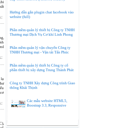
khi
hất
Hướng dẫn gắn plugin chat facebook vào
website (full)
Phần mềm quản lý thiết bị Công ty TNHH
Thương mại Dịch Vụ Cơ khí Linh Phong
ng,
ính
rol
Phần mềm quản lý vận chuyển Công ty
TNHH Thương mại - Vận tải Tấn Phúc
Phần mềm quản lý thiết bị Công ty cổ
phần thiết bị xây dựng Trung Thành Phát
 lạ
Công ty TNHH Xây dựng Công trình Giao
như
thông Khải Thịnh
yếu
 cơ
Các mẫu website HTML5,
Boostrap 3.3, Responsive
C),
 tổ