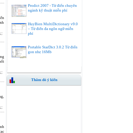
Prodict 2007 - Từ điển chuyên
ngành kỹ thuật miễn phí
iển
ành
HuyBien MultiDictionary v9.0
– Từ điển đa ngôn ngữ miễn
phí
Portable StarDict 3.0.2 Từ điển
gon nhẹ 16Mb
ang
ối
Thăm dò ý kiến
ng,
ình
Mac