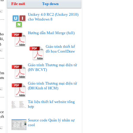
File mới
Top down
Unikey 4.0 RC2 (Unikey 2010)
cho Windows 8
Hướng dẫn Mail Merge (full)
cho
đó,
g.
Giáo trình thiết kế
đồ họa CorelDraw
Giáo trình Thương mại điện tử
(HV BCVT)
kèm
lưu
Giáo trình Thương mại điện tử
(ĐH Kinh tế HCM)
Tài liệu thiết kế website tổng
hợp
ice
yết
Source code Quản lý nhân sự
cool