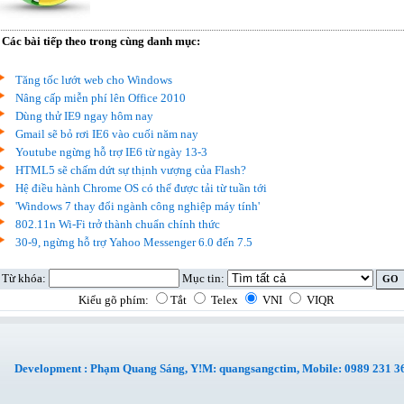
Các bài tiếp theo trong cùng danh mục:
Tăng tốc lướt web cho Windows
Nâng cấp miễn phí lên Office 2010
Dùng thử IE9 ngay hôm nay
Gmail sẽ bỏ rơi IE6 vào cuối năm nay
Youtube ngừng hỗ trợ IE6 từ ngày 13-3
HTML5 sẽ chấm dứt sự thịnh vượng của Flash?
Hệ điều hành Chrome OS có thể được tải từ tuần tới
'Windows 7 thay đổi ngành công nghiệp máy tính'
802.11n Wi-Fi trở thành chuẩn chính thức
30-9, ngừng hỗ trợ Yahoo Messenger 6.0 đến 7.5
Từ khóa:
Mục tin:
Kiểu gõ phím:
Tắt
Telex
VNI
VIQR
Development : Phạm Quang Sáng, Y!M: quangsangctim, Mobile: 0989 231 3