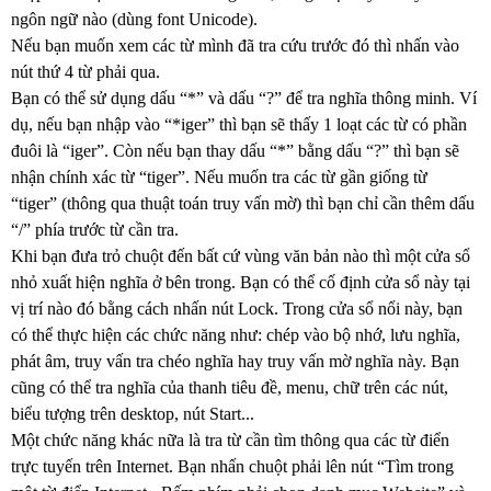
ngôn ngữ nào (dùng font Unicode).
Nếu bạn muốn xem các từ mình đã tra cứu trước đó thì nhấn vào
nút thứ 4 từ phải qua.
Bạn có thể sử dụng dấu “*” và dấu “?” để tra nghĩa thông minh. Ví
dụ, nếu bạn nhập vào “*iger” thì bạn sẽ thấy 1 loạt các từ có phần
đuôi là “iger”. Còn nếu bạn thay dấu “*” bằng dấu “?” thì bạn sẽ
nhận chính xác từ “tiger”. Nếu muốn tra các từ gần giống từ
“tiger” (thông qua thuật toán truy vấn mờ) thì bạn chỉ cần thêm dấu
“/” phía trước từ cần tra.
Khi bạn đưa trỏ chuột đến bất cứ vùng văn bản nào thì một cửa sổ
nhỏ xuất hiện nghĩa ở bên trong. Bạn có thể cố định cửa sổ này tại
vị trí nào đó bằng cách nhấn nút Lock. Trong cửa sổ nổi này, bạn
có thể thực hiện các chức năng như: chép vào bộ nhớ, lưu nghĩa,
phát âm, truy vấn tra chéo nghĩa hay truy vấn mờ nghĩa này. Bạn
cũng có thể tra nghĩa của thanh tiêu đề, menu, chữ trên các nút,
biểu tượng trên desktop, nút Start...
Một chức năng khác nữa là tra từ cần tìm thông qua các từ điển
trực tuyến trên Internet. Bạn nhấn chuột phải lên nút “Tìm trong