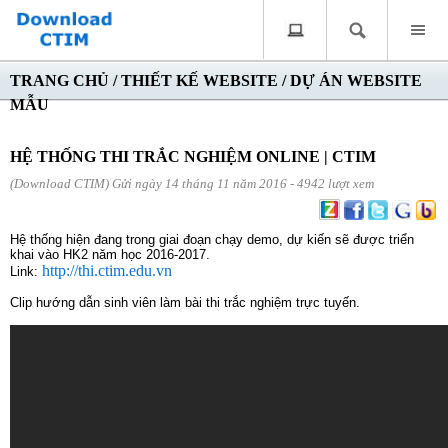
TRANG CHỦ
/
THIẾT KẾ WEBSITE
/
DỰ ÁN WEBSITE
MẪU
HỆ THỐNG THI TRẮC NGHIỆM ONLINE | CTIM
(Download CTIM) Gửi ngày 14 tháng 11 năm 2016 - 4942 lượt xem
Hệ thống hiện đang trong giai đoạn chạy demo, dự kiến sẽ được triển
khai vào HK2 năm học 2016-2017.
http://thi.ctim.edu.vn
Link:
Clip hướng dẫn sinh viên làm bài thi trắc nghiệm trực tuyến.