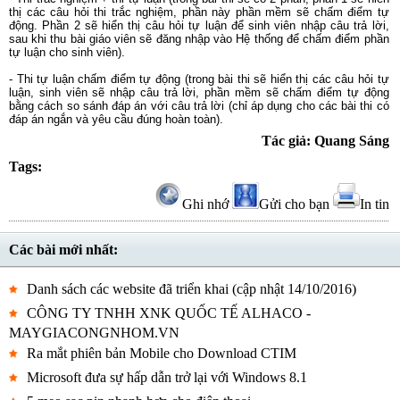
thị các câu hỏi thi trắc nghiệm, phần này phần mềm sẽ chấm điểm tự
động. Phần 2 sẽ hiển thị câu hỏi tự luận để sinh viên nhập câu trả lời,
sau khi thu bài giáo viên sẽ đăng nhập vào Hệ thống để chấm điểm phần
tự luận cho sinh viên).
- Thi tự luận chấm điểm tự động (trong bài thi sẽ hiển thị các câu hỏi tự
luận, sinh viên sẽ nhập câu trả lời, phần mềm sẽ chấm điểm tự động
bằng cách so sánh đáp án với câu trả lời (chỉ áp dụng cho các bài thi có
đáp án ngắn và yêu cầu đúng hoàn toàn).
Tác giả: Quang Sáng
Tags:
Ghi nhớ
Gửi cho bạn
In tin
Các bài mới nhất:
Danh sách các website đã triển khai (cập nhật 14/10/2016)
CÔNG TY TNHH XNK QUỐC TẾ ALHACO -
MAYGIACONGNHOM.VN
Ra mắt phiên bản Mobile cho Download CTIM
Microsoft đưa sự hấp dẫn trở lại với Windows 8.1