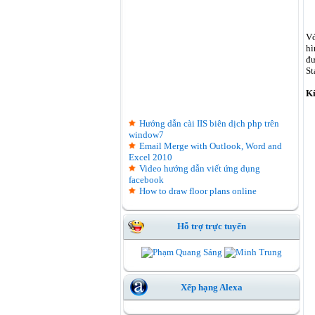
Vớ
hì
đư
St
Kí
Hướng dẫn cài IIS biên dịch php trên
window7
Email Merge with Outlook, Word and
Excel 2010
Video hướng dẫn viết ứng dụng
facebook
How to draw floor plans online
Hỗ trợ trực tuyến
Xếp hạng Alexa