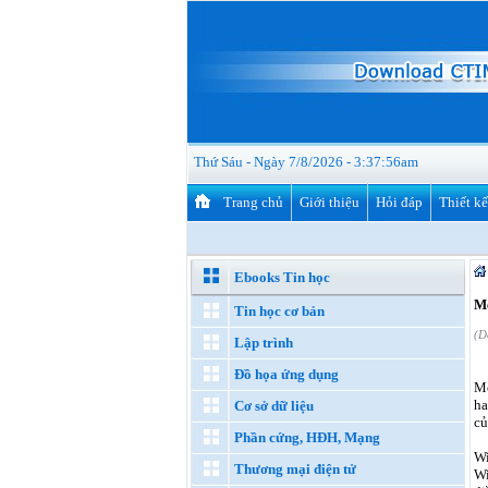
Thứ Sáu - Ngày 7/8/2026 - 3:37:57am
Trang chủ
Giới thiệu
Hỏi đáp
Thiết k
Ebooks Tin học
Mẹ
Tin học cơ bản
(D
Lập trình
Đồ họa ứng dụng
Mộ
ha
Cơ sở dữ liệu
củ
Phần cứng, HĐH, Mạng
Wi
Thương mại điện tử
Wi