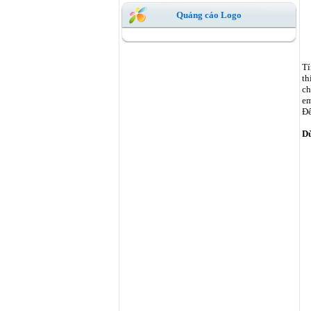
Quảng cáo Logo
Tí
th
ch
em
Để
Dù