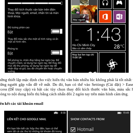
ững thiết lập mặc định cho việc hiển thị văn bản nhiều lúc không phải là tốt nhất
ững người gặp vấn đề về mắt. Do đó, bạn có thể vào Settings (Cài đặt) > Ease
cess (Dễ truy cập) và bật các tùy chọn thay đổi kích thước văn bản, màu sắc 
óng to nội dung hiển thị bằng cách nhấn đôi 2 ngón tay trên màn hình cảm ứng.
ên kết các tài khoản email