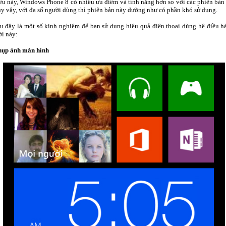
ều này, Windows Phone 8 có nhiều ưu điểm và tính năng hơn so với các phiên bản 
y vậy, với đa số người dùng thì phiên bản này dường như có phần khó sử dụng.
u đây là một số kinh nghiệm để bạn sử dụng hiệu quả điện thoại dùng hệ điều h
i này:
ụp ảnh màn hình