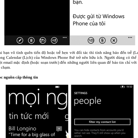
i bạn vô tình quên tiến độ hoặc trễ hẹn với đối tác thì tính năng báo đến trễ (La
ong Calendar (Lịch) của Windows Phone 8sẽ trở nên hữu ích. Người dùng có thể 
t email mặc định (hoặc soạn trước) đến những người liên quan để báo tin chỉ với 
 chạm.
c nguồn cấp thông tin