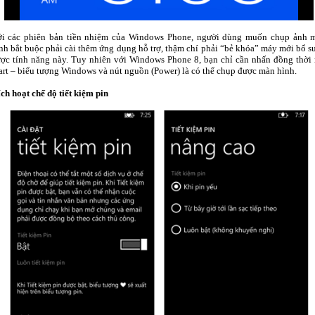
i các phiên bản tiền nhiệm của Windows Phone, người dùng muốn chụp ảnh 
nh bắt buộc phải cài thêm ứng dụng hỗ trợ, thậm chí phải “bẻ khóa” máy mới bổ s
ợc tính năng này. Tuy nhiên với Windows Phone 8, bạn chỉ cần nhấn đồng thời 
art – biểu tượng Windows và nút nguồn (Power) là có thể chụp được màn hình.
ch hoạt chế độ tiết kiệm pin