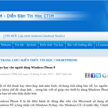
TIN MỚI:
Lập trình Android (Android Studio)
ế Website
Tin tức - Sự kiện
Kiến thức Tin học
Bài viết hướng dẫn
e Learni
TRANG CHỦ
/
KIẾN THỨC TIN HỌC
/
SMARTPHONE
o hay cho người dùng Windows Phone 8
ownload CTIM) Gửi ngày 13 tháng 6 năm 2013 - 6037 lượt xem
t số thủ thuật hay như chụp ảnh màn hình, sử dụng tính năng báo trễ, lọc nguồn 
y khóa chế độ chụp ảnh… trong bài viết sẽ giúp cho thiết bị dùng Windows Phon
a bạn trở nên thân thiện hơn.
ndows Phone 8 là hệ điều hành di động đầu tiên của Microsoft sử dụng n
ndows NT (cùng nhân với Windows 8) thay cho Windows CE cũ trước đây. Chính