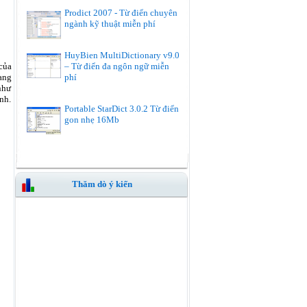
Prodict 2007 - Từ điển chuyên
ngành kỹ thuật miễn phí
HuyBien MultiDictionary v9.0
– Từ điển đa ngôn ngữ miễn
của
phí
ang
như
ình.
Portable StarDict 3.0.2 Từ điển
gon nhẹ 16Mb
Thăm dò ý kiến