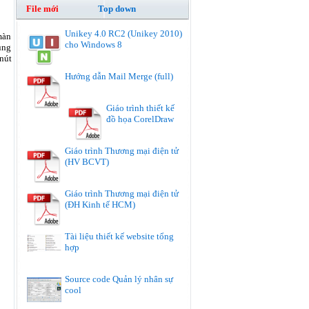
File mới
Top down
Unikey 4.0 RC2 (Unikey 2010)
màn
cho Windows 8
ung
nút
Hướng dẫn Mail Merge (full)
Giáo trình thiết kế
đồ họa CorelDraw
Giáo trình Thương mại điện tử
(HV BCVT)
Giáo trình Thương mại điện tử
(ĐH Kinh tế HCM)
Tài liệu thiết kế website tổng
hợp
Source code Quản lý nhân sự
cool