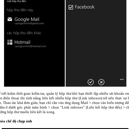
 tiết kiệm thời gian kiểm tra, quản lý hộp thư khi bạn thiết lập nhiều tài khoản e
ên điện thoại thì tính năng liên kết nhiều hộp thư (Link inboxes) trở nên thực sự
h. Thao tác khá đơn giản, bạn chỉ cần vào ứng dụng Mail > chọn vào biểu tượng dấ
ấm ở dưới góc phải màn hình > chọn “Link inboxes” (Liên kết hộp thư đến) > c
ững hộp thư muốn liên kết là xong.
óa chế độ chụp ảnh