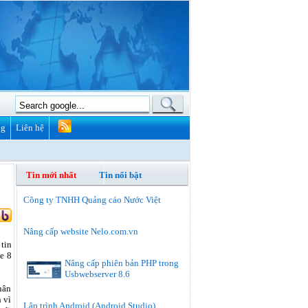
ng
Liên hệ
Tin mới nhất
Tin nổi bật
Công ty TNHH Quảng cáo Nước Việt
Nâng cấp website Nelo.com.vn
tin
e 8
Nâng cấp phiên bản PHP trong
Usbwebserver 8.6
hân
 vì
Lập trình Android (Android Studio)