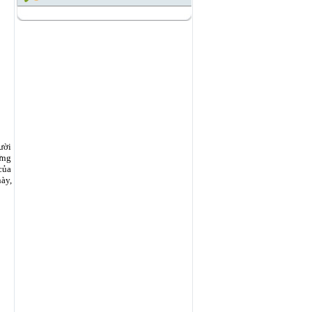
ười
ứng
 của
ày,