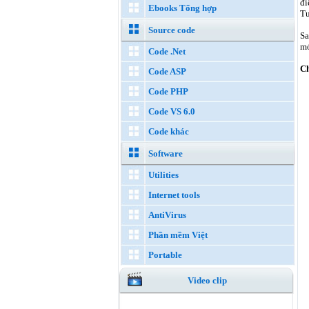
đi
Ebooks Tổng hợp
Tu
Source code
Sa
mớ
Code .Net
Ch
Code ASP
Code PHP
Code VS 6.0
Code khác
Software
Utilities
Internet tools
AntiVirus
Phần mềm Việt
Portable
Video clip