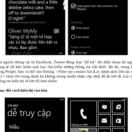
i nguồn thông tin từ Facebook, Twitter đồng loạt “đổ bộ” lên điện thoại thì ng
ng sẽ rất khó kiểm soát hay tìm kiếm những thông tin cần thiết. Do đó, trong 
ng People, bạn có thể vào Setting > Filter my contact list (Lọc danh sách liên lạc
i) > chọn tên trong danh bạ không mong muốn nhận cập nhật để ẩn bớt đi. Lúc n
ông tin hiển thị sẽ bớt rối hơn nhiều.
ay đổi cách hiển thị văn bản