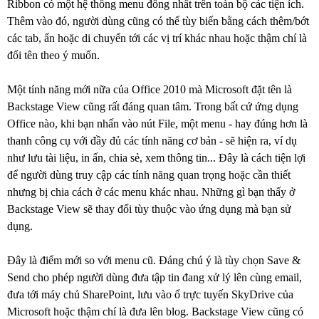
Ribbon có một hệ thống menu đồng nhất trên toàn bộ các tiện ích.
Thêm vào đó, người dùng cũng có thể tùy biến bằng cách thêm/bớt
các tab, ẩn hoặc di chuyển tới các vị trí khác nhau hoặc thậm chí là
đổi tên theo ý muốn.
Một tính năng mới nữa của Office 2010 mà Microsoft đặt tên là
Backstage View cũng rất đáng quan tâm. Trong bất cứ ứng dụng
Office nào, khi bạn nhấn vào nút File, một menu - hay đúng hơn là
thanh công cụ với đầy đủ các tính năng cơ bản - sẽ hiện ra, ví dụ
như lưu tài liệu, in ấn, chia sẻ, xem thông tin... Đây là cách tiện lợi
để người dùng truy cập các tính năng quan trọng hoặc cần thiết
nhưng bị chia cách ở các menu khác nhau. Những gì bạn thấy ở
Backstage View sẽ thay đổi tùy thuộc vào ứng dụng mà bạn sử
dụng.
Đây là điểm mới so với menu cũ. Đáng chú ý là tùy chọn Save &
Send cho phép người dùng đưa tập tin đang xử lý lên cùng email,
đưa tới máy chủ SharePoint, lưu vào ổ trực tuyến SkyDrive của
Microsoft hoặc thậm chí là đưa lên blog. Backstage View cũng có