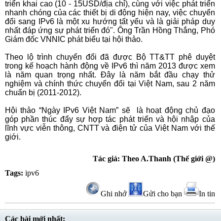
triển khai cao (10 - 15USD/địa chỉ), cùng với việc phát triển
nhanh chóng của các thiết bị di động hiện nay, việc chuyển
đổi sang IPv6 là một xu hướng tất yếu và là giải pháp duy
nhất đáp ứng sự phát triển đó". Ông Trần Hồng Thắng, Phó
Giám đốc VNNIC phát biểu tại hội thảo.
Theo lộ trình chuyển đổi đã được Bộ TT&TT phê duyệt
trong kế hoạch hành động về IPv6 thì năm 2013 được xem
là năm quan trọng nhất. Đây là năm bắt đầu chạy thử
nghiệm và chính thức chuyển đổi tại Việt Nam, sau 2 năm
chuẩn bị (2011-2012).
Hội thảo “Ngày IPv6 Việt Nam” sẽ là hoạt động chủ đạo
góp phần thúc đẩy sự hợp tác phát triển và hội nhập của
lĩnh vực viễn thông, CNTT và điện tử của Việt Nam với thế
giới.
Tác giả: Theo A.Thanh (Thế giới @)
Tags:
ipv6
Ghi nhớ
Gửi cho bạn
In tin
Các bài mới nhất: