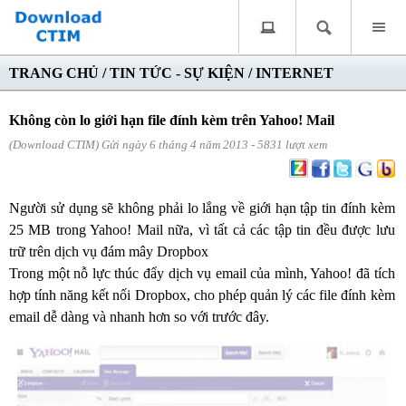
TRANG CHỦ
/
TIN TỨC - SỰ KIỆN
/
INTERNET
Không còn lo giới hạn file đính kèm trên Yahoo! Mail
(Download CTIM) Gửi ngày 6 tháng 4 năm 2013 - 5831 lượt xem
Người sử dụng sẽ không phải lo lắng về giới hạn tập tin đính kèm
25 MB trong Yahoo! Mail nữa, vì tất cả các tập tin đều được lưu
trữ trên dịch vụ đám mây Dropbox
Trong một nỗ lực thúc đẩy dịch vụ email của mình, Yahoo! đã tích
hợp tính năng kết nối Dropbox, cho phép quản lý các file đính kèm
email dễ dàng và nhanh hơn so với trước đây.