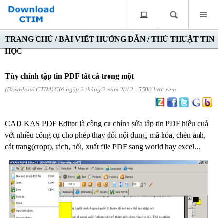
TRANG CHỦ
/
BÀI VIẾT HƯỚNG DẪN
/
THỦ THUẬT TIN
HỌC
Tùy chỉnh tập tin PDF tất cả trong một
(Download CTIM) Gửi ngày 2 tháng 2 năm 2012 - 5500 lượt xem
CAD KAS PDF Editor là công cụ chỉnh sửa tập tin PDF hiệu quả
với nhiều công cụ cho phép thay đổi nội dung, mã hóa, chèn ảnh,
cắt trang(cropt), tách, nối, xuất file PDF sang world hay excel...